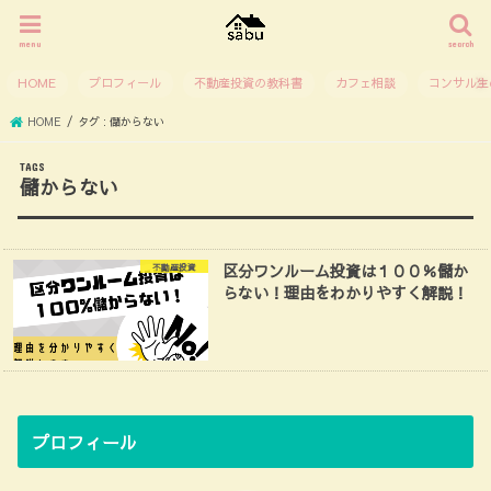
menu
search
HOME
プロフィール
不動産投資の教科書
カフェ相談
コンサル生
HOME
タグ : 儲からない
儲からない
区分ワンルーム投資は１００％儲か
不動産投資
らない！理由をわかりやすく解説！
プロフィール