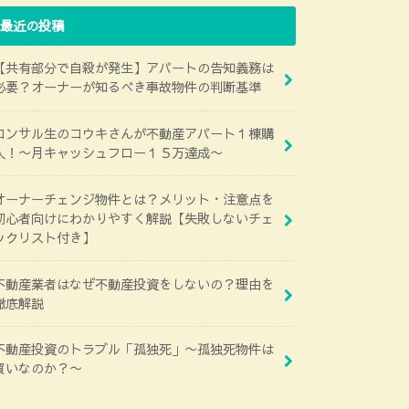
最近の投稿
【共有部分で自殺が発生】アパートの告知義務は
必要？オーナーが知るべき事故物件の判断基準
コンサル生のコウキさんが不動産アパート１棟購
入！〜月キャッシュフロー１５万達成〜
オーナーチェンジ物件とは？メリット・注意点を
初心者向けにわかりやすく解説【失敗しないチェ
ックリスト付き】
不動産業者はなぜ不動産投資をしないの？理由を
徹底解説
不動産投資のトラブル「孤独死」〜孤独死物件は
買いなのか？〜