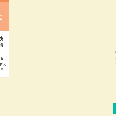
践
能
急線
購入
たそ
…