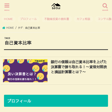
menu
search
HOME
プロフィール
不動産投資の教科書
カフェ相談
コンサル生
HOME
タグ : 自己資本比率
自己資本比率
銀行の信頼は自己資本比率を上げた
不動産投資
決算書で勝ち取れる！〜貸借対照表
と損益計算書とは？〜
プロフィール