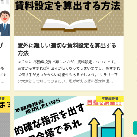
び
意外に難しい適切な賃料設定を算出する
方法
に
はじめに 不動産投資で難しいのが、賃料設定についてです。
でも
家賃が安すぎれば利回りが低くなってしまいますし、高すぎれ
ても
ば借り手が見つからない可能性もあるでしょう。 サラリーマ
、…
ン大家として知っておきたい、私が考える賃料設定算出…
投資
不動産投資