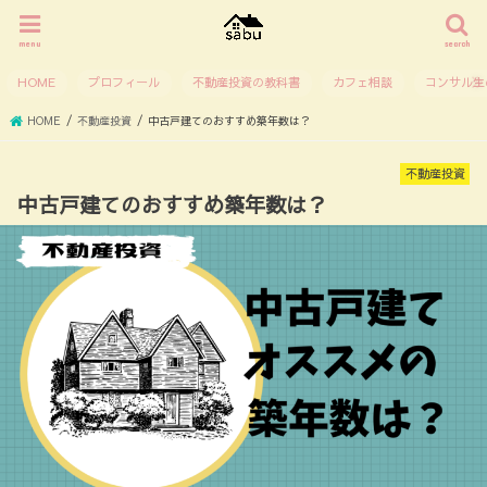
menu
search
HOME
プロフィール
不動産投資の教科書
カフェ相談
コンサル生
HOME
不動産投資
中古戸建てのおすすめ築年数は？
不動産投資
中古戸建てのおすすめ築年数は？