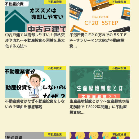
不動産投資
不動産投資
中古戸建ては売却しやすい！価格交
不労所得C F２０万までの５S T E
渉や流れ〜不動産投資の利益を最大
P〜サラリーマン大家が不動産投
化する方法〜
資…
不動産投資
不動産投資
不動産業者はなぜ不動産投資をしな
生産緑地制度とは？〜生産緑地の指
いの？理由を徹底解説
定解除で「2022年問題」に不動産
投資家…
不動産投資
不動産投資