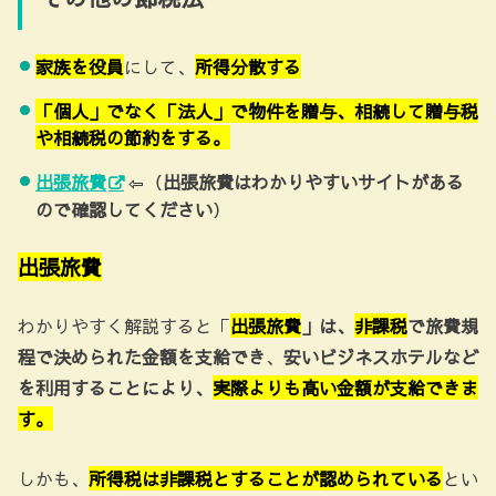
家族を役員
にして、
所得分散する
「個人」でなく「法人」で物件を贈与、相続して贈与税
や相続税の節約をする。
出張旅費
⇦（
出張旅費はわかりやすいサイトがある
ので確認してください
）
出張旅費
わかりやすく解説すると「
出張旅費
」は、
非課税
で旅費規
程で決められた金額を支給でき
、
安いビジネスホテルなど
を利用することにより、
実際よりも高い金額が支給できま
す。
しかも、
所得税は非課税とすることが認められている
とい