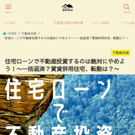
menu
search
HOME
プロフィール
不動産投資の教科書
カフェ相談
コンサル生
HOME
不動産投資
住宅ローンで不動産投資するのは絶対にやめよう！〜一括返済？賃貸併用住宅、転勤は？〜
不動産投資
住宅ローンで不動産投資するのは絶対にやめよ
う！〜一括返済？賃貸併用住宅、転勤は？〜