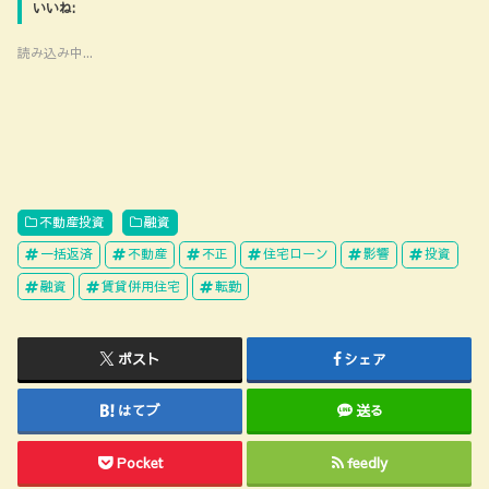
いいね:
読み込み中...
不動産投資
融資
一括返済
不動産
不正
住宅ローン
影響
投資
融資
賃貸併用住宅
転勤
ポスト
シェア
はてブ
送る
Pocket
feedly