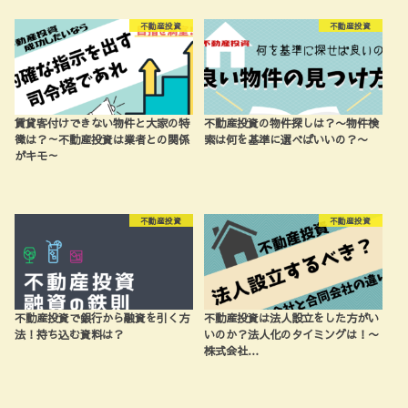
不動産投資
不動産投資
賃貸客付けできない物件と大家の特
不動産投資の物件探しは？〜物件検
徴は？～不動産投資は業者との関係
索は何を基準に選べばいいの？〜
がキモ～
不動産投資
不動産投資
不動産投資で銀行から融資を引く方
不動産投資は法人設立をした方がい
法！持ち込む資料は？
いのか？法人化のタイミングは！〜
株式会社…